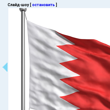
Слайд-шоу [
остановить
]