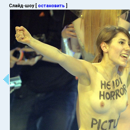
Слайд-шоу [
остановить
]