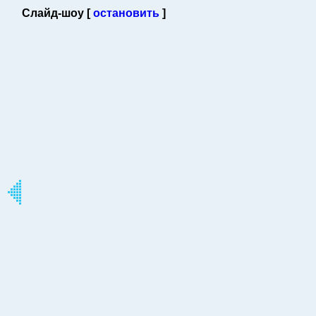
Слайд-шоу [
остановить
]