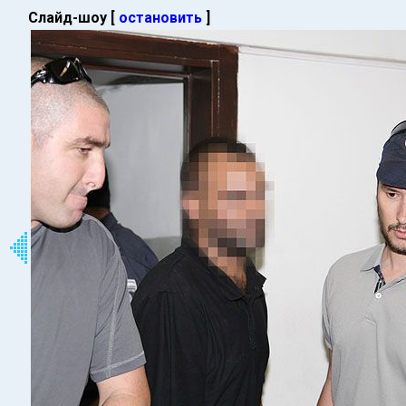
Слайд-шоу [
остановить
]