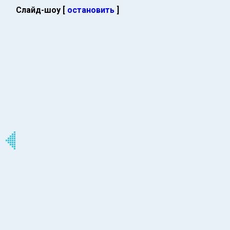
Слайд-шоу [
остановить
]