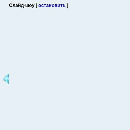
Слайд-шоу [
остановить
]