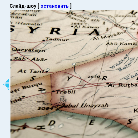
Слайд-шоу [
остановить
]