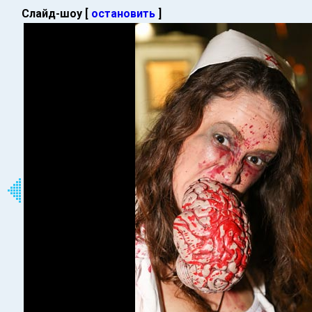
Слайд-шоу [
остановить
]