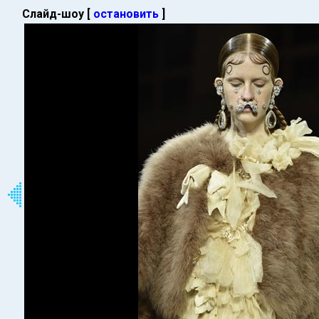
Слайд-шоу [
остановить
]