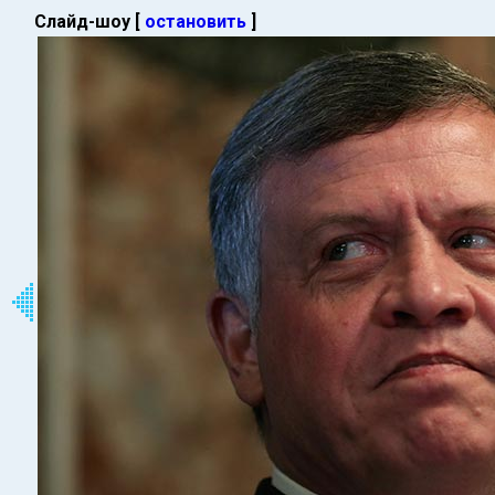
Слайд-шоу [
остановить
]