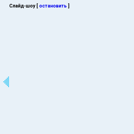
Слайд-шоу [
остановить
]