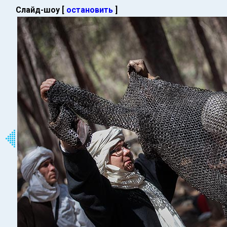
Слайд-шоу [
остановить
]