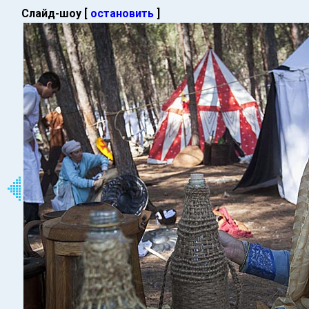
Слайд-шоу [
остановить
]