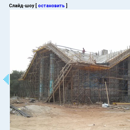
Слайд-шоу [
остановить
]