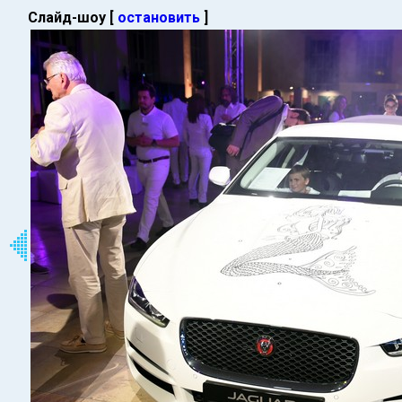
Слайд-шоу [
остановить
]