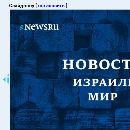
Слайд-шоу [
остановить
]