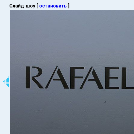
Слайд-шоу [
остановить
]