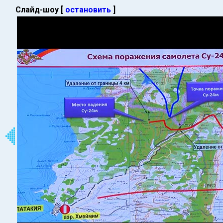
Слайд-шоу [
остановить
]