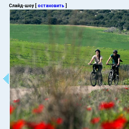
Слайд-шоу [
остановить
]