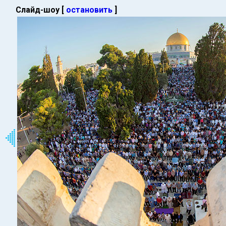
Слайд-шоу [
остановить
]