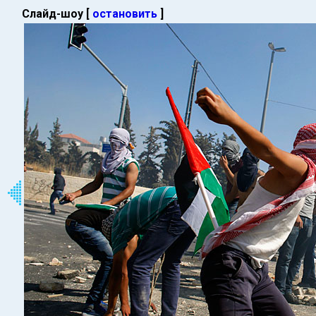
Слайд-шоу [
остановить
]