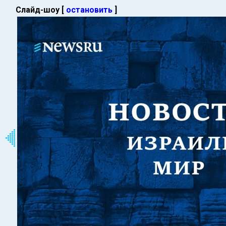
Слайд-шоу [
остановить
]