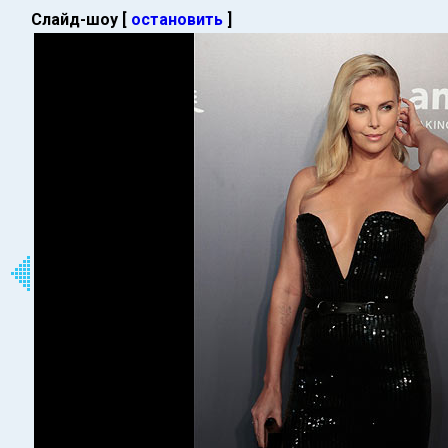
Слайд-шоу [
остановить
]