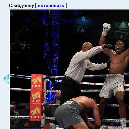
Слайд-шоу [
остановить
]