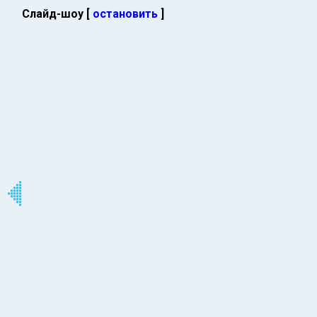
Слайд-шоу [
остановить
]