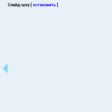
Слайд-шоу [
остановить
]