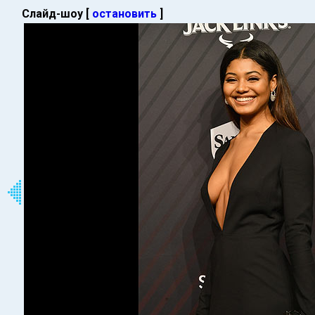
Слайд-шоу [
остановить
]