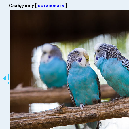
Слайд-шоу [
остановить
]