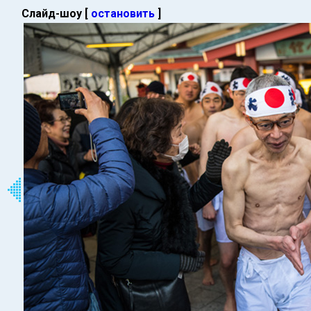
Слайд-шоу [
остановить
]