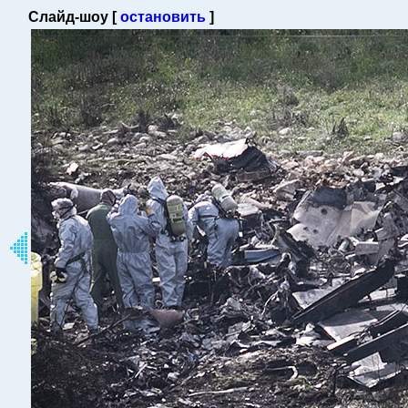
Слайд-шоу [
остановить
]