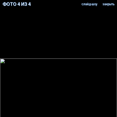
ФОТО 4 ИЗ 4
cлайд-шоу
закрыть