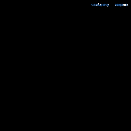
cлайд-шоу
закрыть