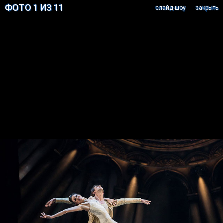
ФОТО 1 ИЗ 11
cлайд-шоу
закрыть