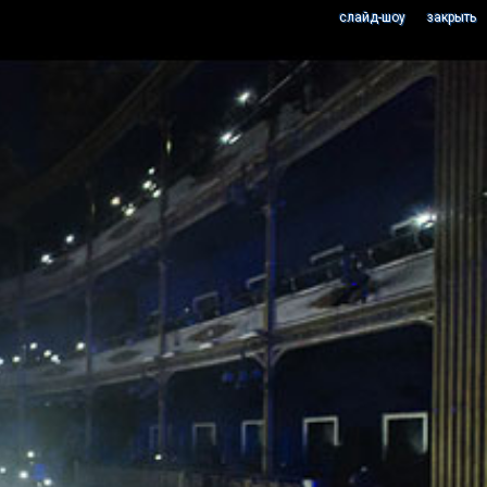
cлайд-шоу
закрыть