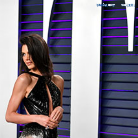
cлайд-шоу
закрыть