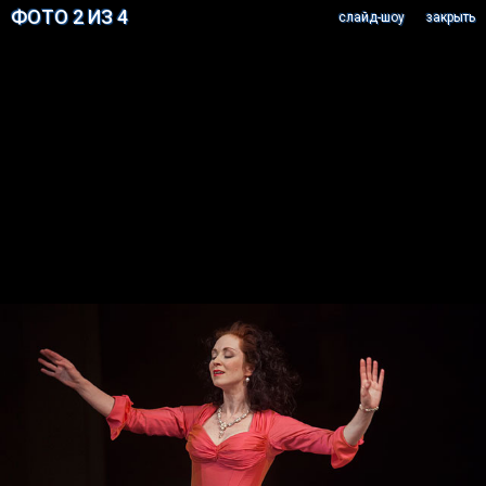
ФОТО 2 ИЗ 4
cлайд-шоу
закрыть