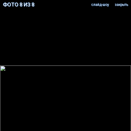
ФОТО 8 ИЗ 8
cлайд-шоу
закрыть