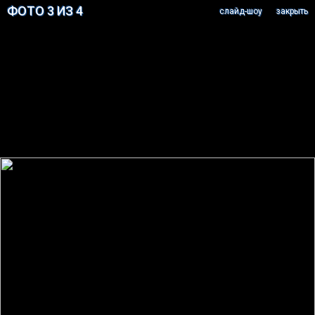
ФОТО 3 ИЗ 4
cлайд-шоу
закрыть