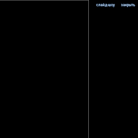
cлайд-шоу
закрыть