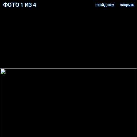
ФОТО 1 ИЗ 4
cлайд-шоу
закрыть