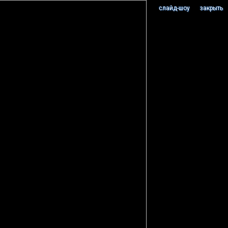
cлайд-шоу
закрыть