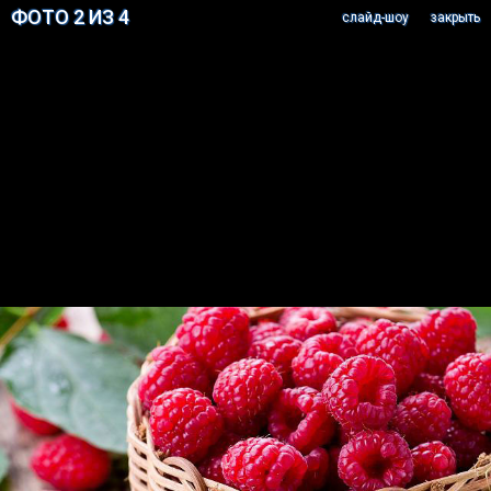
ФОТО 2 ИЗ 4
cлайд-шоу
закрыть