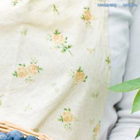
cлайд-шоу
закрыть