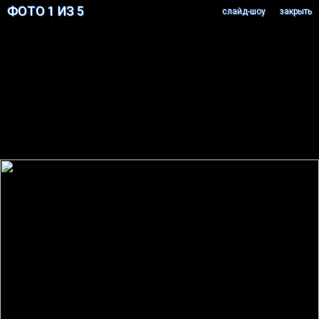
ФОТО 1 ИЗ 5
cлайд-шоу
закрыть