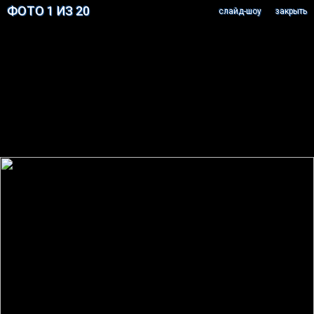
ФОТО 1 ИЗ 20
cлайд-шоу
закрыть