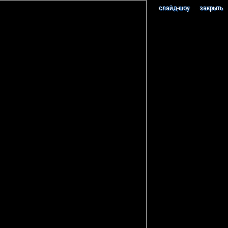
cлайд-шоу
закрыть