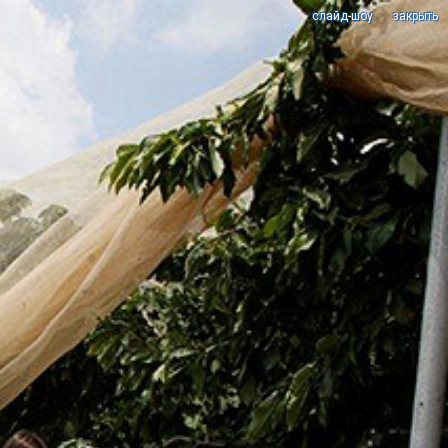
cлайд-шоу
закрыть