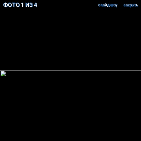
ФОТО 1 ИЗ 4
cлайд-шоу
закрыть