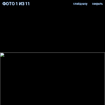
ФОТО 1 ИЗ 11
cлайд-шоу
закрыть