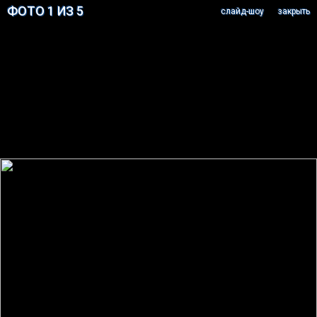
ФОТО 1 ИЗ 5
cлайд-шоу
закрыть